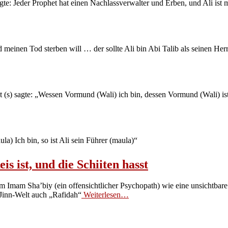
sagte: Jeder Prophet hat einen Nachlassverwalter und Erben, und Ali is
 meinen Tod sterben will … der sollte Ali bin Abi Talib als seinen He
t (s) sagte: „Wessen Vormund (Wali) ich bin, dessen Vormund (Wali) ist
a) Ich bin, so ist Ali sein Führer (maula)“
s ist, und die Schiiten hasst
Imam Sha’biy (ein offensichtlicher Psychopath) wie eine unsichtbare Ges
 Jinn-Welt auch „Rafidah“
Weiterlesen…