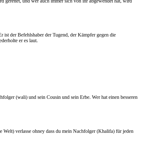
ird gerettet, und wer auch immer sich von ihr abgewendet hat, wird
: Er ist der Befehlshaber der Tugend, der Kämpfer gegen die
erholte er es laut.
chfolger (wali) und sein Cousin und sein Erbe. Wer hat einen besseren
se Welt) verlasse ohney dass du mein Nachfolger (Khalifa) für jeden