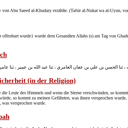
 von Abu Saeed al-Khudary erzählte. (Tafsir al-Nukat wa al-Uyun, von
er offenbart wurde} wurde dem Gesandten Allahs (s) am Tag von Ghade
ich
، ثنا الحسن بن علي بن عفان العامري ، ثنا عبد الله بن عمير ، ثنا عا
icherheit (in der Religion)
für die Leute des Himmels und wenn die Sterne verschwinden, so komm
würde, so kommt zu meinen Gefährten, was ihnen versprochen wurde, u
, was versprochen wurde.
Noah