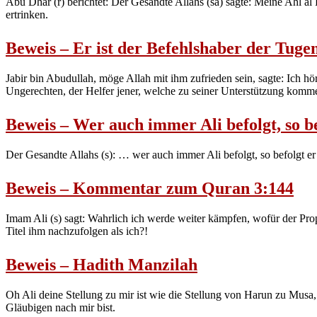
Abu Dhar (r) berichtet: Der Gesandte Allahs (sa) sagte: Meine Ahl al
ertrinken.
Beweis – Er ist der Befehlshaber der Tuge
Jabir bin Abudullah, möge Allah mit ihm zufrieden sein, sagte: Ich hö
Ungerechten, der Helfer jener, welche zu seiner Unterstützung kommen
Beweis – Wer auch immer Ali befolgt, so b
Der Gesandte Allahs (s): … wer auch immer Ali befolgt, so befolgt er 
Beweis – Kommentar zum Quran 3:144
Imam Ali (s) sagt: Wahrlich ich werde weiter kämpfen, wofür der Proph
Titel ihm nachzufolgen als ich?!
Beweis – Hadith Manzilah
Oh Ali deine Stellung zu mir ist wie die Stellung von Harun zu Musa, 
Gläubigen nach mir bist.