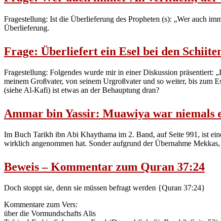
Fragestellung: Ist die Überlieferung des Propheten (s): „Wer auch immer Ali verflucht, der hat mich verflucht.“ (قد سبني
Überlieferung.
Frage: Überliefert ein Esel bei den Schiite
Fragestellung: Folgendes wurde mir in einer Diskussion präsentiert: „D
meinem Großvater, von seinem Urgroßvater und so weiter, bis zum Esel
(siehe Al-Kafi) ist etwas an der Behauptung dran?
Ammar bin Yassir: Muawiya war niemals 
Im Buch Tarikh ibn Abi Khaythama im 2. Band, auf Seite 991, ist ein
wirklich angenommen hat. Sonder aufgrund der Übernahme Mekkas, un
Beweis – Kommentar zum Quran 37:24
Doch stoppt sie, denn sie müssen befragt werden {Quran 37:24}
Kommentare zum Vers:
über die Vormundschafts Alis