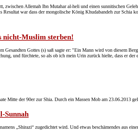
, zwischen Allemah Ibn Mutahar al-heli und einen sunnitischen Gelehrte
 das Resultat war dass der mongolische König Khudabandeh zur Schia kon
 nicht-Muslim sterben!
dem Gesandten Gottes (s) saß sagte er: "Ein Mann wird von diesem Ber
schung, und fürchtete, so als ob ich mein Urin zurück hielte, dass er 
hate Mitte der 90er zur Shia. Durch ein Massen Mob am 23.06.2013 gel
ul-Sunnah
n namens „Shirazi“ zugedichtet wird. Und etwas beschämendes aus ein