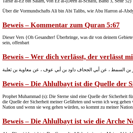
Tafsir al-Ez bin Salam, von Ez al-(Deen al-Schafii, Band 3, Seite 52)
Über die Vormundschafts Ali bin Abi Talibs, wie Abu Harron al-Abdy
Beweis – Kommentar zum Quran 5:67
Dieser Vers {Oh Gesandter! Überbringe, was dir von deinem Gebiet
sein, offenbart
Beweis – Wer dich verlässt, der verlässt m
مر بن السمط ، عن أبي الجحاف داود بن أبي عوف ، عن معاوية بن ثعلبة
Beweis – Die Ahlulbayt ist die Quelle der S
Prophet Muhammad (s): Die Sterne sind eine Quelle der Sicherheit 
die Quelle der Sicherheit meiner Gefährten und wenn ich weg gehen 
Nation und wenn sie weg gehen würden, so kommt zu meiner Nation
Beweis – Die Ahlulbayt ist wie die Arche 