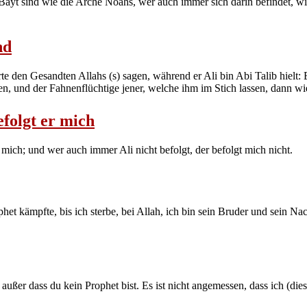
 Bayt sind wie die Arche Noahs, wer auch immer sich darin befindet, w
nd
rte den Gesandten Allahs (s) sagen, während er Ali bin Abi Talib hielt
, und der Fahnenflüchtige jener, welche ihm im Stich lassen, dann wied
efolgt er mich
mich; und wer auch immer Ali nicht befolgt, der befolgt mich nicht.
et kämpfte, bis ich sterbe, bei Allah, ich bin sein Bruder und sein Na
außer dass du kein Prophet bist. Es ist nicht angemessen, dass ich (die