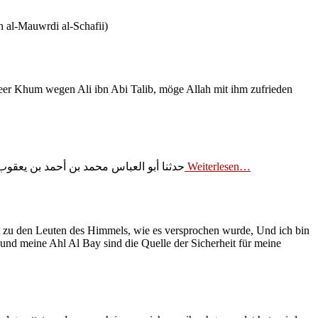
 al-Mauwrdi al-Schafii)
er Khum wegen Ali ibn Abi Talib, möge Allah mit ihm zufrieden
حدثنا أبو العباس محمد بن أحمد بن يعقوب 
Weiterlesen…
t zu den Leuten des Himmels, wie es versprochen wurde, Und ich bin
nd meine Ahl Al Bay sind die Quelle der Sicherheit für meine