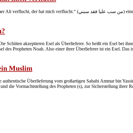
من سب عليا ف) eine schwache Überlieferung? Eine Blogseite schwächt diese
n?
ie Schiiten akzeptieren Esel als Überlieferer. So heißt ein Esel bei ihn
 des Propheten Noah. Also einer ihrer Überlieferer ist ein Esel. Das is
ein Muslim
e authentische Überlieferung vom großartigen Sahabi Ammar bin Yassir
d die Vormachtstellung des Propheten (s), zur Sicherstellung ihrer R